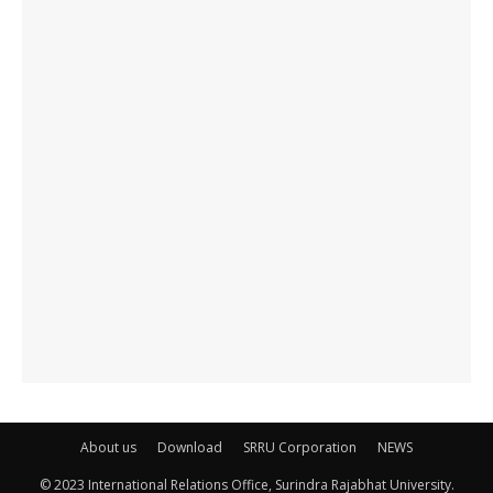
About us
Download
SRRU Corporation
NEWS
© 2023 International Relations Office, Surindra Rajabhat University.